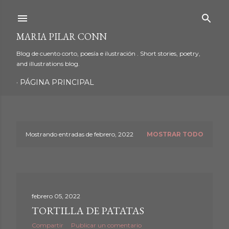
Ir al contenido principal
MARIA PILAR CONN
Blog de cuento corto, poesía e ilustración . Short stories, poetry,
and illustrations blog.
PÁGINA PRINCIPAL
Mostrando entradas de febrero, 2022
MOSTRAR TODO
E
n
t
febrero 05, 2022
r
TORTILLA DE PATATAS
a
Compartir
Publicar un comentario