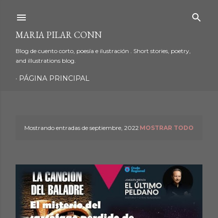
Ir al contenido principal
MARIA PILAR CONN
Blog de cuento corto, poesía e ilustración . Short stories, poetry,
and illustrations blog.
PÁGINA PRINCIPAL
Mostrando entradas de septiembre, 2022
MOSTRAR TODO
E
n
t
r
a