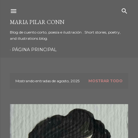
Ir al contenido principal
MARIA PILAR CONN
Blog de cuento corto, poesía e ilustración . Short stories, poetry,
and illustrations blog.
PÁGINA PRINCIPAL
Mostrando entradas de agosto, 2025
MOSTRAR TODO
E
n
t
r
a